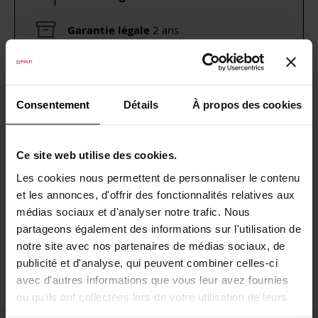
Garantie légale
2 ans
Besoin d’aide ?
Consultez notre
Questions
Fréquentes
ou visitez la page du
Service
Client
Consentement
Détails
À propos des cookies
Ce site web utilise des cookies.
DONNÉES TECHNIQUES
Les cookies nous permettent de personnaliser le contenu
et les annonces, d'offrir des fonctionnalités relatives aux
AUTRES INFORMATIONS UTILES
médias sociaux et d'analyser notre trafic. Nous
partageons également des informations sur l'utilisation de
notre site avec nos partenaires de médias sociaux, de
publicité et d'analyse, qui peuvent combiner celles-ci
avec d'autres informations que vous leur avez fournies
ou qu'ils ont collectées lors de votre utilisation de leurs
services.