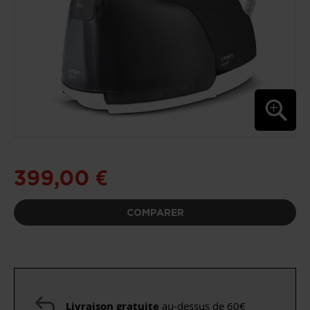
PASSER
AU
DÉBUT
399,00 €
DE
LA
GALERIE
COMPARER
D’IMAGES
Livraison gratuite
au-dessus de 60€