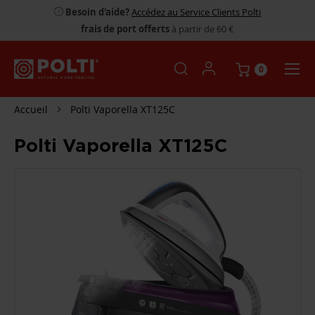
Besoin d'aide?
Accédez au Service Clients Polti
frais de port offerts
à partir de 60 €
0
Accueil
Polti Vaporella XT125C
Polti Vaporella XT125C
PASSER
À
LA
FIN
DE
LA
GALERIE
D’IMAGES