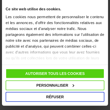
Vaporella Instant ?
Ce site web utilise des cookies.
Les cookies nous permettent de personnaliser le contenu
Qu'est-ce que STEAM BOOST ?
et les annonces, d'offrir des fonctionnalités relatives aux
médias sociaux et d'analyser notre trafic. Nous
partageons également des informations sur l'utilisation de
notre site avec nos partenaires de médias sociaux, de
Qu'est-ce que STEAM PULSE ?
publicité et d'analyse, qui peuvent combiner celles-ci
avec d'autres informations que vous leur avez fournies
ou qu'ils ont collectées lors de votre utilisation de leurs
Après combien de temps la mise en veille
services.
s'active-t-elle ?
AUTORISER TOUS LES COOKIES
PERSONNALISER
Le réservoir est-il amovible ?
RÉFUSER