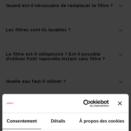
Quand est-il nécessaire de remplacer le filtre ?
Les filtres sont-ils lavables ?
Le filtre est-il obligatoire ? Est-il possible
d'utiliser Polti Vaporella Instant sans filtre ?
Quelle eau faut-il utiliser ?
Est-il possible d'utiliser Kalstop ?
Consentement
Détails
À propos des cookies
Combien de programmes possède Polti