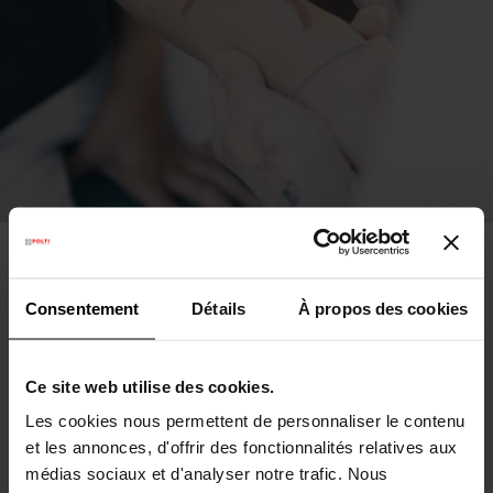
Respect
Consentement
Détails
À propos des cookies
Nous nous engageons à promouvoir une culture du
respect à 360° envers les personnes, les animaux,
l’environnement et les biens. Nous vivons Polti comme
Ce site web utilise des cookies.
une grande famille, soutenant et tirant le meilleur parti
Les cookies nous permettent de personnaliser le contenu
de chaque diversité. L’inclusivité est un mot dont nous
et les annonces, d'offrir des fonctionnalités relatives aux
ne pouvons tout simplement pas nous passer.
médias sociaux et d'analyser notre trafic. Nous