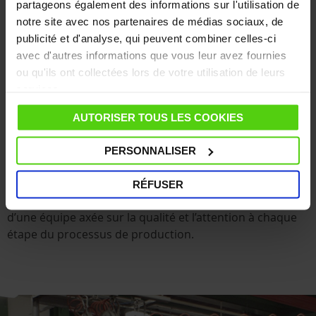
partageons également des informations sur l'utilisation de
notre site avec nos partenaires de médias sociaux, de
publicité et d'analyse, qui peuvent combiner celles-ci
avec d'autres informations que vous leur avez fournies
Qualité italienne
ou qu'ils ont collectées lors de votre utilisation de leurs
services.
Depuis plus de 40 ans, nous avons beaucoup appris et
nous mettons l’expérience que nous accumulons
AUTORISER TOUS LES COOKIES
chaque jour au profit de notre technologie. Les
appareils conçus et fabriqués en Italie sont assemblés
PERSONNALISER
sur le site de production historique de Polti à
Bulgarograsso, dans la province de Côme, et
RÉFUSER
contiennent tout le savoir-faire et les compétences
d’une équipe axée sur la qualité et l’attention à chaque
étape du processus de production.