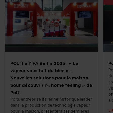
POLTI à l'IFA Berlin 2025 : « La
P
Po
vapeur vous fait du bien » –
du
Nouvelles solutions pour la maison
co
pour découvrir l'« home feeling » de
Vi
Polti
of
Polti, entreprise italienne historique leader
à 
dans la production de technologie vapeur
pour la maison, présentera ses dernières
L