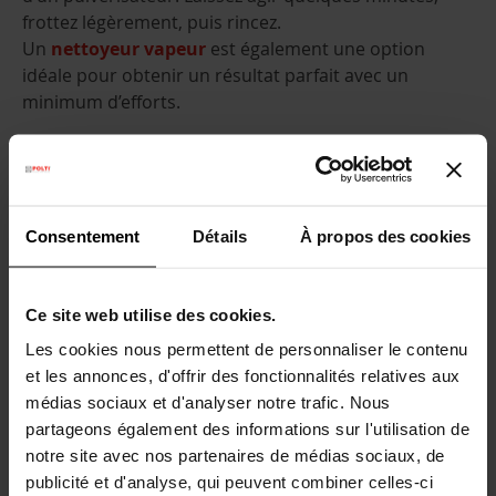
frottez légèrement, puis rincez.
Un
nettoyeur vapeur
est également une option
idéale pour obtenir un résultat parfait avec un
minimum d’efforts.
5. Assainissez vos canalisations
Pour garantir une salle de bain propre, il est essentiel
qu’elle ne brille pas seulement, mais qu’elle sente
Consentement
Détails
À propos des cookies
également bonne. Pour nettoyer votre salle de bain et
ses canalisations,
le vinaigre blanc
est votre allié.
Versez l’équivalent d’un petit verre dans toutes les
Ce site web utilise des cookies.
canalisations pour les désinfecter efficacement et
éliminer les mauvaises odeurs. Si celles-ci persistent,
Les cookies nous permettent de personnaliser le contenu
préparez un mélange de
bicarbonate de soude et
et les annonces, d'offrir des fonctionnalités relatives aux
d’eau bouillante
à verser directement dans le ou les
médias sociaux et d'analyser notre trafic. Nous
siphons concernés. Laissez agir quelques heures
partageons également des informations sur l'utilisation de
avant de réutiliser vos robinets pour une efficacité
notre site avec nos partenaires de médias sociaux, de
maximale.
publicité et d'analyse, qui peuvent combiner celles-ci