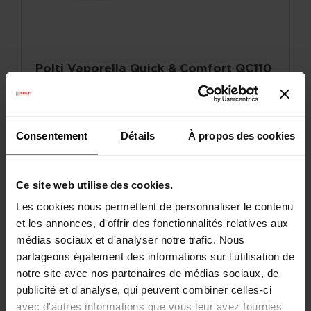
Polti Vaporella Quick & Comfort QC110
[reconditionné]
Steam iron, 300 ml tank
Ergonomic handle with soft pad
Consentement
Détails
À propos des cookies
Stainless steel soleplate, 180g steam jet
Ce site web utilise des cookies.
69,00 €
Les cookies nous permettent de personnaliser le contenu
et les annonces, d'offrir des fonctionnalités relatives aux
médias sociaux et d'analyser notre trafic. Nous
ÉPUISÉ
partageons également des informations sur l'utilisation de
notre site avec nos partenaires de médias sociaux, de
publicité et d'analyse, qui peuvent combiner celles-ci
RECONDITIONNÉ
avec d'autres informations que vous leur avez fournies