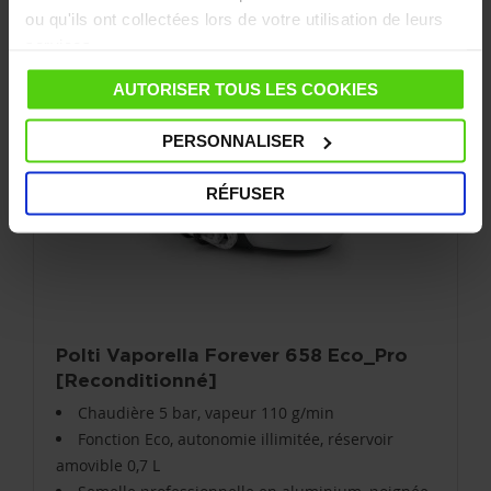
LIVRAISON GRATUITE
ou qu'ils ont collectées lors de votre utilisation de leurs
services.
AUTORISER TOUS LES COOKIES
PERSONNALISER
RÉFUSER
Polti Vaporella Forever 658 Eco_Pro
[Reconditionné]
Chaudière 5 bar, vapeur 110 g/min
Fonction Eco, autonomie illimitée, réservoir
amovible 0,7 L