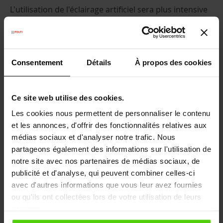
L'utilisation de l'éclairage artificiel sera plus intensive
dans les mois à venir, alors assurez-vous que toutes
les ampoules
fonctionnent, même les plus à
l'extérieur. Pour celles à remplacer, envisagez des
alternatives à faible impact énergétique.
Consentement
Détails
À propos des cookies
Comment nettoyer le four ?
Ce site web utilise des cookies.
Après la pause forcée dictée par la chaleur
estivale, les fours sont à nouveau sollicités en
Les cookies nous permettent de personnaliser le contenu
automne pour produire des desserts et des mets
et les annonces, d'offrir des fonctionnalités relatives aux
délicats qui réchauffent et parfument agréablement
médias sociaux et d'analyser notre trafic. Nous
la maison.
partageons également des informations sur l'utilisation de
notre site avec nos partenaires de médias sociaux, de
Nous allons vous expliquer comment obtenir un four
publicité et d'analyse, qui peuvent combiner celles-ci
propre et brillant sans utiliser de produits chimiques
avec d'autres informations que vous leur avez fournies
dangereux ?
Avec la vapeur de Vaporetto
qui détache
ou qu'ils ont collectées lors de votre utilisation de leurs
et dissout la saleté incrustée en utilisant uniquement
services.
de l'eau du robinet, le résultat est parfait !