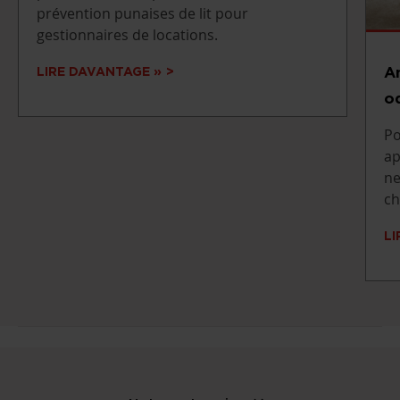
prévention punaises de lit pour
gestionnaires de locations.
A
LIRE DAVANTAGE »
od
Po
ap
ne
ch
LI