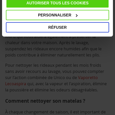
AUTORISER TOUS LES COOKIES
Comment nettoyer les rideaux ?
PERSONNALISER
C'est le moment idéal pour changer les rideaux de
votre salon : assortissez-les au nouveau look
RÉFUSER
d'automne de vos pièces et optez pour un tissu plus
lourd qui vous aidera également à préserver la
chaleur dans votre maison. Après le lavage,
suspendez les rideaux encore humides afin que le
poids contribue à éliminer naturellement les plis.
Pour nettoyer les rideaux pendant les mois froids
sans avoir recours au lavage, vous pouvez compter
sur l'action combinée de Unico ou de
Vaporetto
Lecoaspira
qui, avec la vapeur et l'aspiration, élimine
la poussière et élimine les odeurs désagréables.
Comment nettoyer son matelas ?
À chaque changement de saison, il est important de