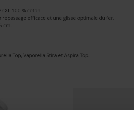
er XL 100 % coton.
repassage efficace et une glisse optimale du fer.
5 cm.
ella Top, Vaporella Stira et Aspira Top.