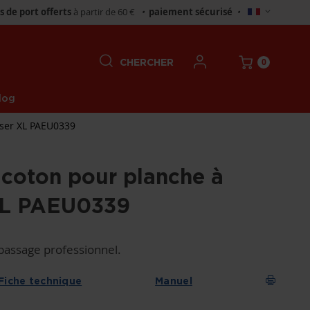
Choisir
is de port offerts
à partir de 60 €
•
paiement sécurisé
•
un
magasin
0
CHERCHER
log
sser XL PAEU0339
coton pour planche à
XL PAEU0339
passage professionnel.
Fiche technique
Manuel