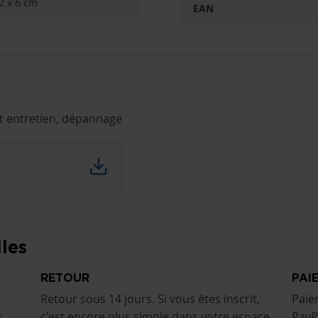
2 x 6 cm
EAN
et entretien, dépannage
les
RETOUR
PAI
Retour sous 14 jours. Si vous êtes inscrit,
Paie
s
c'est encore plus simple dans votre espace
PayP