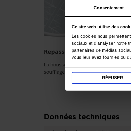
Consentement
Ce site web utilise des cook
Les cookies nous permettent d
sociaux et d'analyser notre t
partenaires de médias sociaux
Repassage parfait
vous leur avez fournies ou qu'
La housse laisse passer la vapeur et a
soufflage, d'aspiration et de chauffe de
RÉFUSER
Données techniques