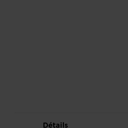
AU
DÉBUT
DE
LA
GALERIE
D’IMAGES
Détails