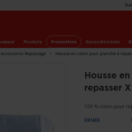
fra
 vapeur
Produits
Promotions
Reconditionnés
B
Accessoires Repassage
Housse en coton pour planche à repa
Housse en 
repasser 
100 % coton pour re
Détails