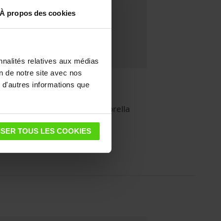
À propos des cookies
nnalités relatives aux médias
on de notre site avec nos
 d'autres informations que
Polti Vaporella modèles Vaporella
SER TOUS LES COOKIES