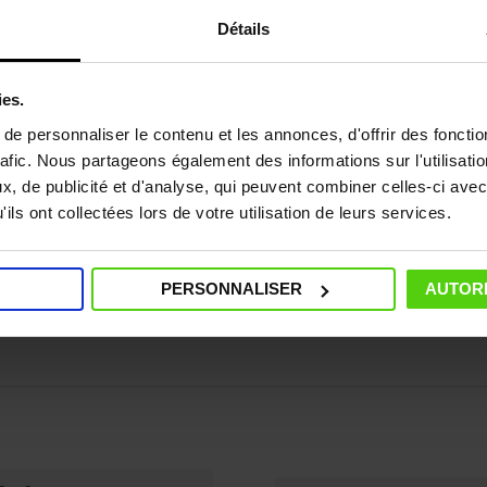
Détails
ies.
e personnaliser le contenu et les annonces, d'offrir des fonctio
rafic. Nous partageons également des informations sur l'utilisati
, de publicité et d'analyse, qui peuvent combiner celles-ci avec
Compatibilité
ils ont collectées lors de votre utilisation de leurs services.
méliore la fonction de
Compatible avec planches 
 la table.
TOP/STIRA & ASPIRA TOP.
PERSONNALISER
AUTORI