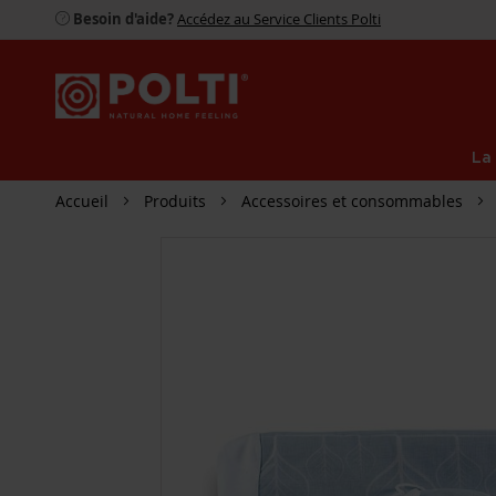
Besoin d'aide?
Accédez au Service Clients Polti
La
Accueil
Produits
Accessoires et consommables
PASSER
À
LA
FIN
DE
LA
GALERIE
D’IMAGES