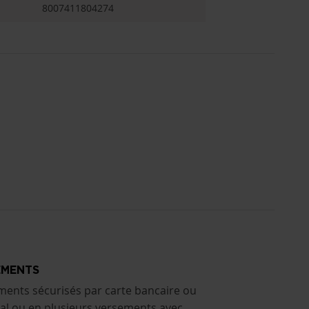
8007411804274
EMENTS
ments sécurisés par carte bancaire ou
al ou en plusieurs versements avec