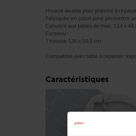
Housse lavable pour planche à repass
Fabriquée en coton pour permettre un 
Convient aux tables de max. 124 x 48,
Contenu :
1 housse 126 x 50,5 cm
Compatible avec table à repasser Vapor
Caractéristiques