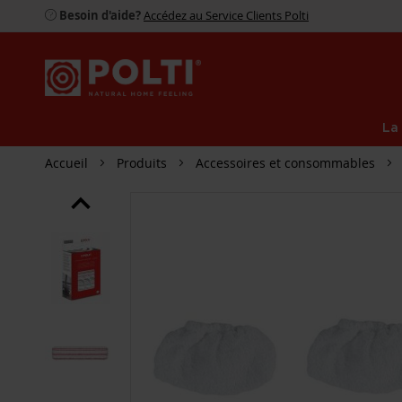
Besoin d'aide?
Accédez au Service Clients Polti
La
Accueil
Produits
Accessoires et consommables
PASSER
À
LA
FIN
DE
LA
GALERIE
D’IMAGES