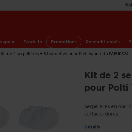
fra
 vapeur
Produits
Promotions
Reconditionnés
B
Kit de 2 serpillières + 3 bonnettes pour Polti Vaporetto PAEU0324
Kit de 2 se
pour Polt
Serpillières en micro
surfaces dures
Détails