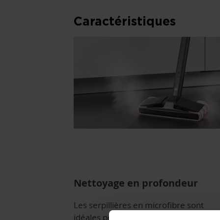
Caractéristiques
Nettoyage en profondeur
Les serpillières en microfibre sont
idéales pour nettoyer tous les sols grâ