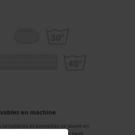
vables en machine
 serpillières et bonnettes se lavent en
hine. Ne pas utiliser d'eau de Javel,