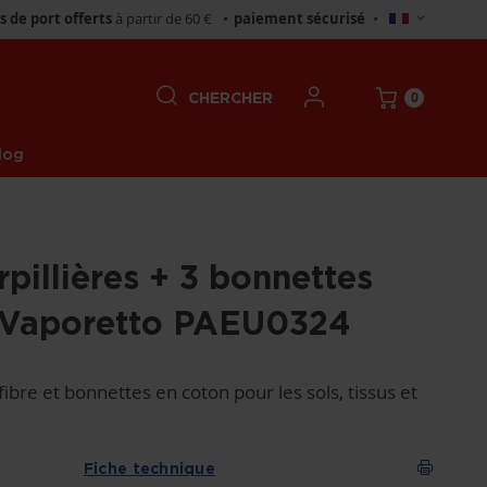
Choisir
is de port offerts
à partir de 60 €
•
paiement sécurisé
•
un
magasin
0
CHERCHER
log
rpillières + 3 bonnettes
i Vaporetto PAEU0324
fibre et bonnettes en coton pour les sols, tissus et
Fiche technique