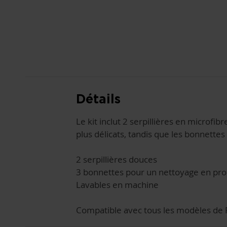
AU
DÉBUT
DE
LA
GALERIE
D’IMAGES
Détails
Le kit inclut 2 serpillières en microfib
plus délicats, tandis que les bonnette
2 serpillières douces
3 bonnettes pour un nettoyage en pr
Lavables en machine
Compatible avec tous les modèles de Po