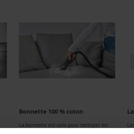
Bonnette 100 % coton
La
La bonnette est utile pour nettoyer les
Les
ce
tissus d'ameublement. Elle s'utilise sur
mac