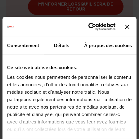
M'INFORMER LORSQU'IL SERA DE
RETOUR
Consentement
Détails
À propos des cookies
Ce site web utilise des cookies.
Les cookies nous permettent de personnaliser le contenu
et les annonces, d'offrir des fonctionnalités relatives aux
médias sociaux et d'analyser notre trafic. Nous
Livraison gratuite
au-dessus de 60€
partageons également des informations sur l'utilisation de
notre site avec nos partenaires de médias sociaux, de
Garantie légale
2 ans
publicité et d'analyse, qui peuvent combiner celles-ci
avec d'autres informations que vous leur avez fournies
Besoin d’aide ?
Consultez notre
Questions
ou qu'ils ont collectées lors de votre utilisation de leurs
Fréquentes
ou visitez la page du
Service
services.