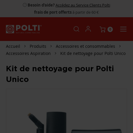
Besoin d'aide?
Accédez au Service Clients Polti
frais de port offerts
à partir de 60 €
0
Accueil
Produits
Accessoires et consommables
Accessoires Aspiration
Kit de nettoyage pour Polti Unico
Kit de nettoyage pour Polti
Unico
PASSER
À
LA
FIN
DE
LA
GALERIE
D’IMAGES