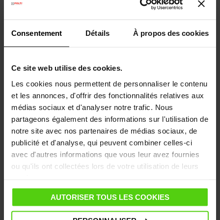
propres régulièrement. Enfin, faire attention aux
surfaces sensibles à la chaleur ou à l’humidité. Nous
vous recommandons de lire la notice d’utilisation.
Consentement
Détails
À propos des cookies
Ce site web utilise des cookies.
Le nettoyeur vapeur aspirateur est-il adapté à tous
les types de surfaces ?
Les cookies nous permettent de personnaliser le contenu
et les annonces, d'offrir des fonctionnalités relatives aux
Il est idéal pour sols, carreaux, moquettes, tissus
médias sociaux et d'analyser notre trafic. Nous
d’ameublement, et surfaces non sensibles à la
partageons également des informations sur l'utilisation de
chaleur. Il est déconseillé sur des matériaux fragiles,
notre site avec nos partenaires de médias sociaux, de
bois ciré, ou surfaces peintes sans tester au
publicité et d'analyse, qui peuvent combiner celles-ci
préalable.
avec d'autres informations que vous leur avez fournies
ou qu'ils ont collectées lors de votre utilisation de leurs
services.
Quels sont les avantages du nettoyage vapeur ?
AUTORISER TOUS LES COOKIES
Il désinfecte en profondeur sans produits toxiques,