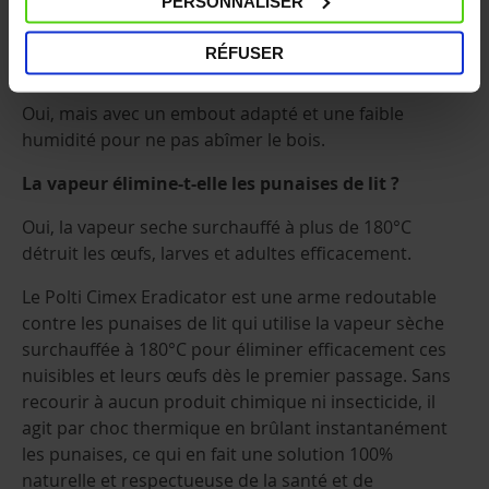
élimine 99,99 % des bactéries et allergènes, et
PERSONNALISER
convient à toutes les surfaces.
RÉFUSER
Peut-on utiliser la vapeur sur du parquet ?
Oui, mais avec un embout adapté et une faible
humidité pour ne pas abîmer le bois.
La vapeur élimine-t-elle les punaises de lit ?
Oui, la vapeur seche surchauffé à plus de 180°C
détruit les œufs, larves et adultes efficacement.
Le Polti Cimex Eradicator est une arme redoutable
contre les punaises de lit qui utilise la vapeur sèche
surchauffée à 180°C pour éliminer efficacement ces
nuisibles et leurs œufs dès le premier passage. Sans
recourir à aucun produit chimique ni insecticide, il
agit par choc thermique en brûlant instantanément
les punaises, ce qui en fait une solution 100%
naturelle et respectueuse de la santé et de