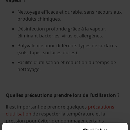
vapeur ?
Nettoyage efficace et durable, sans recours aux
produits chimiques.
Désinfection profonde grâce à la vapeur,
éliminant bactéries, virus et allergènes.
Polyvalence pour différents types de surfaces
(sols, tapis, surfaces dures).
Facilité d’utilisation et réduction du temps de
nettoyage.
Quelles précautions prendre lors de l’utilisation ?
Il est important de prendre quelques
précautions
d’utilisation
de respecter la température et la
pression pour éviter d’endommager certains
matériaux. Vérifier que le filtre et les accessoires sont