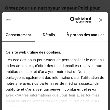
Optez pour un nettoyeur vapeur Polti pour
le nettoyage de votre carrelage
Chez vous, vous souhaitez un intérieur étincelant
sans effort considérable ? Optez pour l'efficacité des
Consentement
Détails
À propos des cookies
produits
Polti
. Redonnez brillance et propreté à votre
carrelage grâce à ces appareils de
nettoyage à la
vapeur
de qualité.
Ce site web utilise des cookies.
La gamme
Polti
Vaporetto
vous propose différents
Les cookies nous permettent de personnaliser le contenu
modèles de nettoyeurs et balais vapeur qui
et les annonces, d'offrir des fonctionnalités relatives aux
permettent d'offrir les bienfaits suivants :
médias sociaux et d'analyser notre trafic. Nous
partageons également des informations sur l'utilisation de
Dégraissage efficace :
la
vapeur chaude
notre site avec nos partenaires de médias sociaux, de
élimine efficacement les dépôts de graisse
,
publicité et d'analyse, qui peuvent combiner celles-ci
laissant un endroit propre.
avec d'autres informations que vous leur avez fournies
ou qu'ils ont collectées lors de votre utilisation de leurs
Élimination des taches tenaces :
Que ce soit
services.
des salissures de nourriture, de résidus de