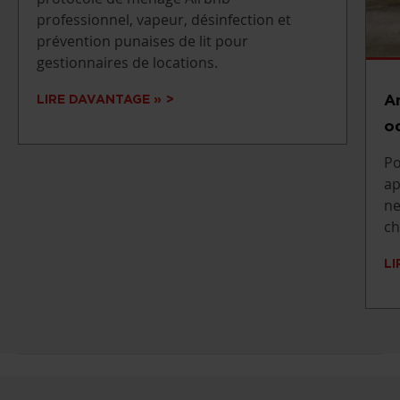
professionnel, vapeur, désinfection et
prévention punaises de lit pour
gestionnaires de locations.
A
LIRE DAVANTAGE »
od
Po
ap
ne
ch
LI