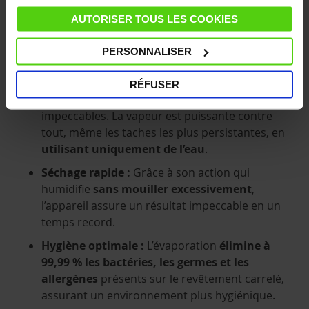
savon ou d’autres impuretés, le
nettoyeur
AUTORISER TOUS LES COOKIES
vapeur
Polti est efficace pour les déloger de
votre revêtement carrelé.
PERSONNALISER
Aucun usage de produits :
Pas besoin de
produits de ménage, qu’ils soient chimiques ou
RÉFUSER
naturels, pour obtenir des surfaces
impeccables. La vapeur est puissante contre
tout, même les taches les plus persistantes, en
utilisant uniquement de l’eau
.
Séchage rapide :
Grâce à son action qui
humidifie
sans mouiller excessivement
,
l’appareil assure un résultat impeccable en un
temps record.
Hygiène optimale :
L’évaporation
élimine à
99,99 % les bactéries, les germes et les
allergènes
présents sur le revêtement carrelé,
assurant un environnement plus hygiénique.