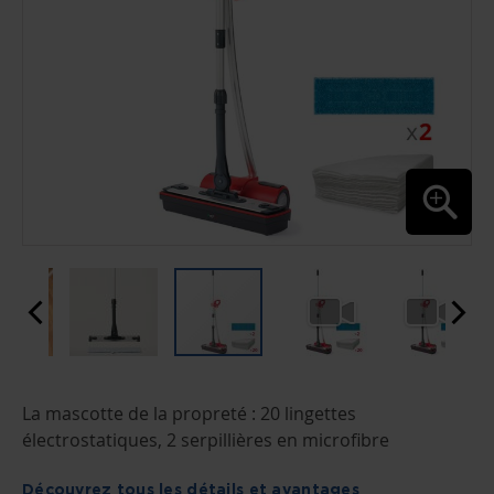
PASSER
La mascotte de la propreté : 20 lingettes
AU
DÉBUT
électrostatiques, 2 serpillières en microfibre
DE
LA
GALERIE
Découvrez tous les détails et avantages