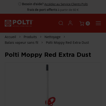
Besoin d'aide?
Accédez au Service Clients Polti
frais de port offerts
à partir de 60 €
0
Accueil
Produits
Nettoyage
Balais vapeur sans fil
Polti Moppy Red Extra Dust
Polti Moppy Red Extra Dust
PASSER
À
LA
FIN
DE
LA
GALERIE
D’IMAGES