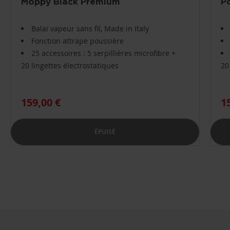
Moppy Black Premium
P
Balai vapeur sans fil, Made in Italy
Fonction attrape poussière
25 accessoires : 5 serpillières microfibre +
20 lingettes électrostatiques
20
159,00 €
1
ÉPUISÉ