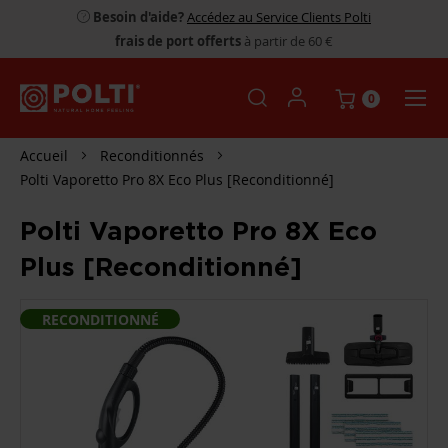
Besoin d'aide?
Accédez au Service Clients Polti
frais de port offerts
à partir de 60 €
0
Accueil
Reconditionnés
Polti Vaporetto Pro 8X Eco Plus [Reconditionné]
Polti Vaporetto Pro 8X Eco
Plus [Reconditionné]
PASSER
RECONDITIONNÉ
À
LA
FIN
DE
LA
GALERIE
D’IMAGES