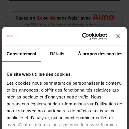
Consentement
Détails
À propos des cookies
Livraison gratuite
au-dessus de 60€
Ce site web utilise des cookies.
Garantie légale
2 ans
Les cookies nous permettent de personnaliser le contenu
et les annonces, d'offrir des fonctionnalités relatives aux
Besoin d’aide ?
Consultez notre
Questions
médias sociaux et d'analyser notre trafic. Nous
Fréquentes
ou visitez la page du
Service
partageons également des informations sur l'utilisation de
Client
notre site avec nos partenaires de médias sociaux, de
publicité et d'analyse, qui peuvent combiner celles-ci
avec d'autres informations que vous leur avez fournies