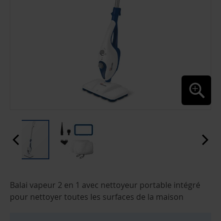
PASSER
Balai vapeur 2 en 1 avec nettoyeur portable intégré
AU
DÉBUT
pour nettoyer toutes les surfaces de la maison
DE
LA
GALERIE