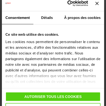
Consentement
Détails
À propos des cookies
Ce site web utilise des cookies.
Les cookies nous permettent de personnaliser le contenu
et les annonces, d'offrir des fonctionnalités relatives aux
médias sociaux et d'analyser notre trafic. Nous
partageons également des informations sur l'utilisation de
notre site avec nos partenaires de médias sociaux, de
publicité et d'analyse, qui peuvent combiner celles-ci
Kit de 2 serpillières et 2 bonnettes
avec d'autres informations que vous leur avez fournies
pour Polti Vaporetto PAEU0307
ou qu'ils ont collectées lors de votre utilisation de leurs
2 serpillières pour le nettoyage des sols
services.
2 bonnettes pour nettoyer les tissus et
meubles rembourrés
AUTORISER TOUS LES COOKIES
Pour Polti Vaporetto