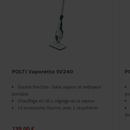
POLTI Vaporetto SV240
P
Double fonction : balai vapeur et nettoyeur
portable
po
Chauffage en 30 s, réglage de la vapeur
14 accessoires fournis, avec 2 serpillières
di
139,00 €