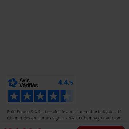
Polti France S.A.S. - Le soleil levant - Immeuble le Kyoto - 11
Chemin des anciennes vignes - 69410 Champagne au Mont
d'Or, France - TVA FR 81 402 957 617 - Inscrite au Registre du