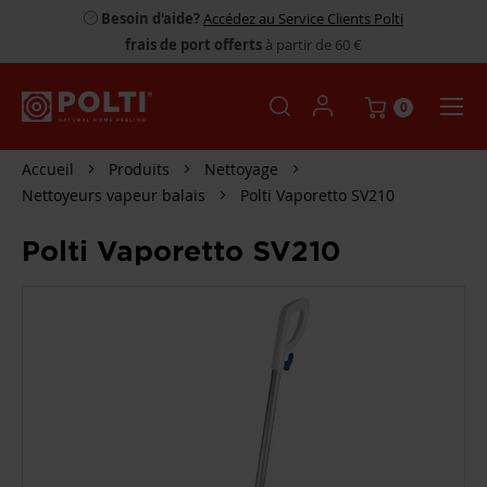
Besoin d'aide?
Accédez au Service Clients Polti
frais de port offerts
à partir de 60 €
0
Accueil
Produits
Nettoyage
Nettoyeurs vapeur balais
Polti Vaporetto SV210
Polti Vaporetto SV210
PASSER
À
LA
FIN
DE
LA
GALERIE
D’IMAGES