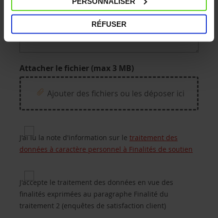
PERSONNALISER
Précisez votre demande
RÉFUSER
Attacher le fichier (max 3 MB)
Ajouter des fichiers ou les déposer ici
Privacy for Processing of customers’ personal da
J'ai lu la note d'information sur le
traitement des
données à caractère personnel à Finalités de soutien
Privacy 2 for Purposes of processing B.2 (custome
J'accepte le traitement des données en vue des
finalités exprimées au paragraphe Finalité du
traitement 2 (enquêtes de satisfaction client)