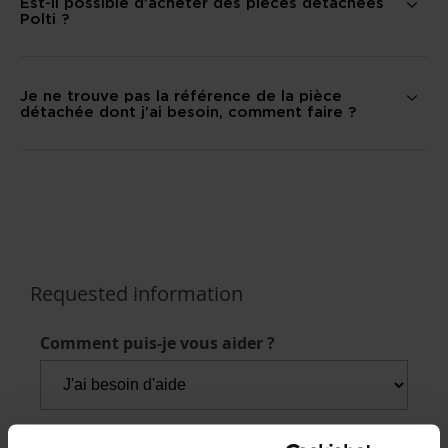
Est-il possible d’acheter des pièces détachées
Polti ?
Je ne trouve pas la référence de la pièce
détachée dont j’ai besoin, comment faire ?
Requested information
Comment puis-je vous aider ?
Nom