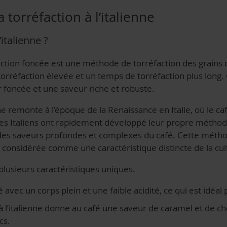
a torréfaction à l’italienne
’italienne ?
faction foncée est une méthode de torréfaction des grains d
orréfaction élevée et un temps de torréfaction plus long
 foncée et une saveur riche et robuste.
ienne remonte à l’époque de la Renaissance en Italie, où le
Les Italiens ont rapidement développé leur propre méthod
on des saveurs profondes et complexes du café. Cette méth
t considérée comme une caractéristique distincte de la cult
 plusieurs caractéristiques uniques.
é avec un corps plein et une faible acidité, ce qui est idéal
 l’italienne donne au café une saveur de caramel et de ch
ecs.