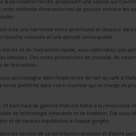
se la percolation forcée, produisant une vapeur qui traver
de cette méthode d’extraction est de pouvoir extraire les 
ondes.
ssion crée une harmonie entre amertume et douceur dans l
 en bouche veloutée et une densité remarquable.
 élevée et de l'extraction rapide, vous obtiendrez une pet
s intenses. Des notes prononcées de chocolat, de caramel
de l’extraction.
vous accompagne dans l’expérience de l’art du café à l’ital
 à servir préférée dans votre machine qui se charge du pro
de 19 bars haut de gamme Polti est fidèle à la renommée 
table de technologie innovante et de tradition. Elle vous 
tée et de saveurs équilibrées à chaque gorgée.
, dans les secrets de sa torréfaction poussée et d’autre par