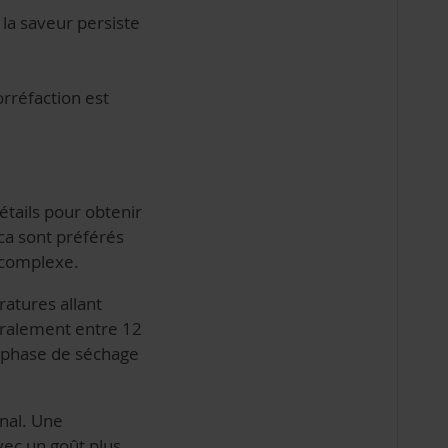
e la saveur persiste
orréfaction est
étails pour obtenir
ica sont préférés
r complexe.
ratures allant
éralement entre 12
a phase de séchage
inal. Une
vec un goût plus