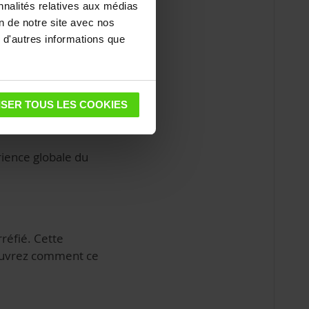
nnalités relatives aux médias
on de notre site avec nos
de torréfaction,
 d'autres informations que
SER TOUS LES COOKIES
rience globale du
rréfié. Cette
écouvrez comment ce