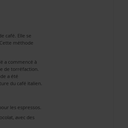
e café. Elle se
. Cette méthode
 café a commencé à
e de torréfaction.
ode a été
ure du café italien.
 pour les espressos.
ocolat, avec des