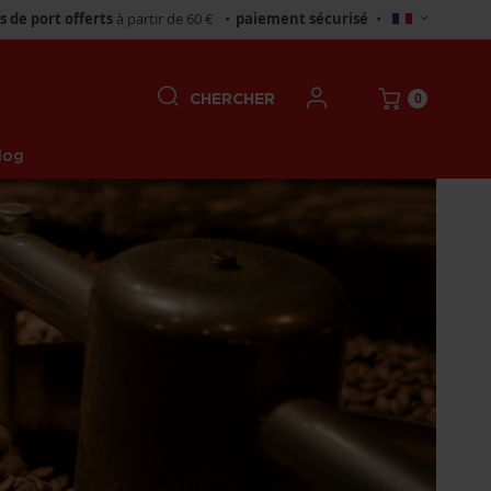
Choisir
is de port offerts
à partir de 60 €
•
paiement sécurisé
•
un
magasin
0
CHERCHER
log