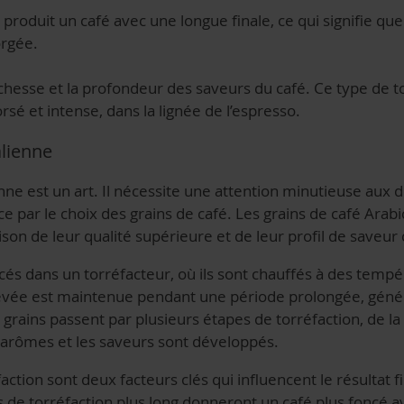
ne produit un café avec une longue finale, ce qui signifie qu
orgée.
richesse et la profondeur des saveurs du café. Ce type de t
rsé et intense, dans la lignée de l’espresso.
alienne
enne est un art. Il nécessite une attention minutieuse aux d
ce par le choix des grains de café. Les grains de café Arab
raison de leur qualité supérieure et de leur profil de saveu
placés dans un torréfacteur, où ils sont chauffés à des tempé
levée est maintenue pendant une période prolongée, gén
 grains passent par plusieurs étapes de torréfaction, de l
 arômes et les saveurs sont développés.
ction sont deux facteurs clés qui influencent le résultat f
de torréfaction plus long donneront un café plus foncé a