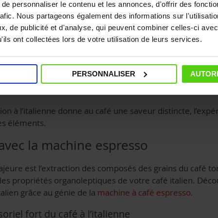
e personnaliser le contenu et les annonces, d'offrir des fonctio
rafic. Nous partageons également des informations sur l'utilisati
 que le goût du café dépend non seulement de la méthode 
, de publicité et d'analyse, qui peuvent combiner celles-ci avec
rs, tels que :
ils ont collectées lors de votre utilisation de leurs services.
PERSONNALISER
AUTORI
on à l’italienne donne au café une saveur distincte, l’expé
es éléments.
e avec la machine espresso
majeure est l’extraction des composés des grains du café to
 les propriétés organoleptiques de votre café italien. D
italien grâce au génie de la
machine à café espresso
.
oriel fort du café à l’italienne