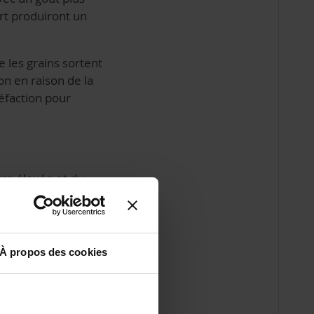
urt produiront un
e les grains sortent
on en raison de la
éfaction pour
ture élevée et du
 de café. Il
de caramel et de
À propos des cookies
torréfaction légère,
lle donne une tasse
 cherche à