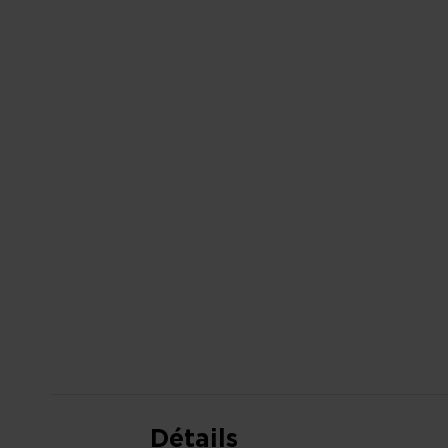
AU
DÉBUT
DE
LA
GALERIE
D’IMAGES
Détails