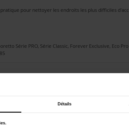
 pratique pour nettoyer les endroits les plus difficiles d'a
oretto Série PRO, Série Classic, Forever Exclusive, Eco P
085
Détails
ies.