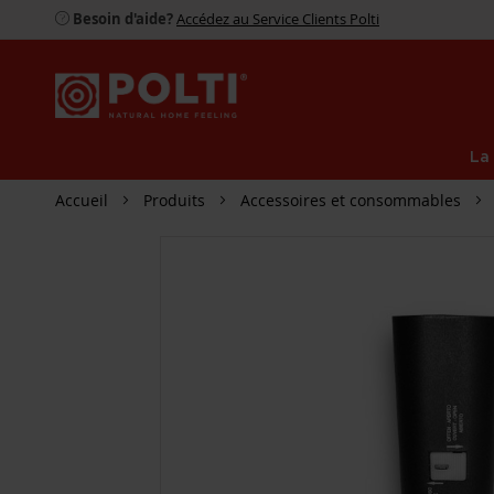
Besoin d'aide?
Accédez au Service Clients Polti
La
Accueil
Produits
Accessoires et consommables
PASSER
À
LA
FIN
DE
LA
GALERIE
D’IMAGES