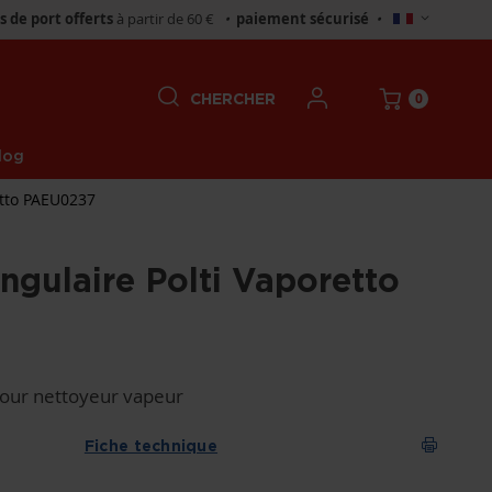
Choisir
is de port offerts
à partir de 60 €
•
paiement sécurisé
•
un
magasin
0
CHERCHER
log
etto PAEU0237
angulaire Polti Vaporetto
pour nettoyeur vapeur
Fiche technique