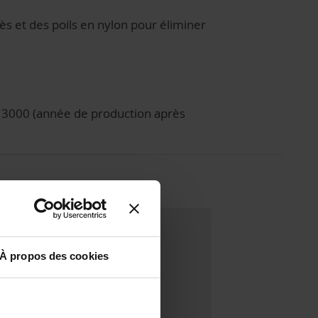
ccès et des poils en nylon pour éliminer
ro 3000 (année de production après
À propos des cookies