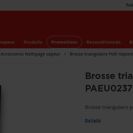
fra
 vapeur
Produits
Promotions
Reconditionnés
B
Accessoires Nettoyage vapeur
Brosse triangulaire Polti Vapor
Brosse tri
PAEU0237
Brosse triangulaire 
Détails