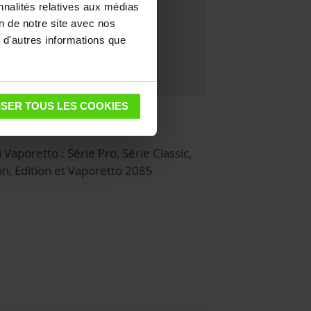
nnalités relatives aux médias
on de notre site avec nos
 d'autres informations que
SER TOUS LES COOKIES
Vaporetto : Série Pro, Série Classic,
on, Edition et Vaporetto 2085