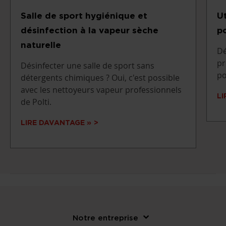
Salle de sport hygiénique et
Ut
désinfection à la vapeur sèche
p
naturelle
Dé
pr
Désinfecter une salle de sport sans
po
détergents chimiques ? Oui, c'est possible
avec les nettoyeurs vapeur professionnels
LI
de Polti.
LIRE DAVANTAGE »
Notre entreprise