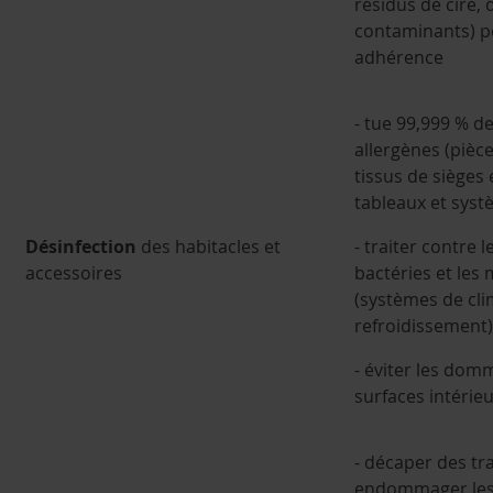
résidus de cire, 
contaminants) p
adhérence
- tue 99,999 % de
allergènes (pièc
tissus de sièges 
tableaux et syst
Désinfection
des habitacles et
- traiter contre 
accessoires
bactéries et les
(systèmes de cli
refroidissement)
- éviter les dom
surfaces intérie
- décaper des tr
endommager les 