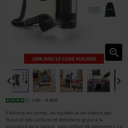
249€ AVEC LE CODE AUG2650
3.9
/
5
-
8
AVIS
PASSER
AU
DÉBUT
Il élimine les taches, les liquides et les odeurs des
DE
tissus et des surfaces et désinfecte grâce à la
LA
GALERIE
puissance de la vapeur, sans utiliser de détergents. La