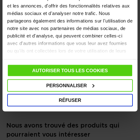
et les annonces, d'offrir des fonctionnalités relatives aux
CARACTÉRISTIQUES
médias sociaux et d'analyser notre trafic. Nous
partageons également des informations sur l'utilisation de
DONNÉES TECHNIQUES
notre site avec nos partenaires de médias sociaux, de
publicité et d'analyse, qui peuvent combiner celles-ci
ACCESSOIRES INCLUS
avec d'autres informations que vous leur avez fournies
ou qu'ils ont collectées lors de votre utilisation de leurs
services.
GUIDE
AUTORISER TOUS LES COOKIES
FAQ - QUESTIONS FRÉQUENTES
PERSONNALISER
AUTRES INFORMATIONS UTILES
RÉFUSER
Nous avons trouvé des produits qui
pourraient vous intéresser