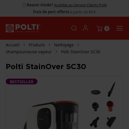
Besoin d'aide?
Accédez au Service Clients Polti
frais de port offerts
à partir de 60 €
0
Accueil
Produits
Nettoyage
Shampouineuse vapeur
Polti StainOver SC30
Polti StainOver SC30
PASSER
BESTSELLER
À
LA
FIN
DE
LA
GALERIE
D’IMAGES