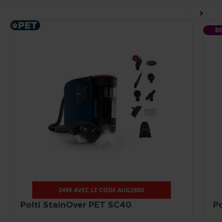
B
249€ AVEC LE CODE AUG2680
Polti StainOver PET SC40
P