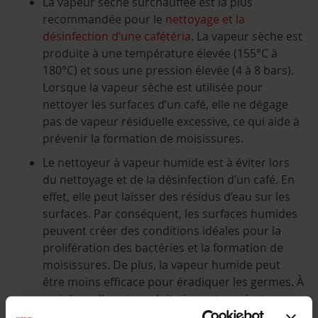
La vapeur sèche surchauffée est la plus
recommandée pour le
nettoyage et la
désinfection d’une cafétéria
. La vapeur sèche est
produite à une température élevée (155°C à
180°C) et sous une pression élevée (4 à 8 bars).
Lorsque la vapeur sèche est utilisée pour
nettoyer les surfaces d’un café, elle ne dégage
pas de vapeur résiduelle excessive, ce qui aide à
prévenir la formation de moisissures.
Le nettoyeur à vapeur humide est à éviter lors
du nettoyage et de la désinfection d’un café. En
effet, elle peut laisser des résidus d’eau sur les
surfaces. Par conséquent, les surfaces humides
peuvent créer des conditions idéales pour la
prolifération des bactéries et la formation de
moisissures. De plus, la vapeur humide peut
être moins efficace pour éradiquer les germes. À
vrai dire, elle est produite à une température
plus basse que la vapeur sèche saturée et