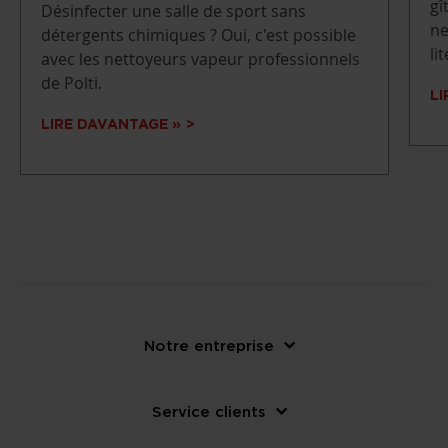
gî
Désinfecter une salle de sport sans
ne
détergents chimiques ? Oui, c'est possible
lit
avec les nettoyeurs vapeur professionnels
de Polti.
LI
LIRE DAVANTAGE »
Notre entreprise
Service clients