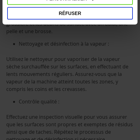
pour permettre le nettoyage à la vapeur.
RÉFUSER
Avant de commencer le nettoyage, retirez la saleté
grossière et les débris de surface avec un balai, une
pelle et une brosse.
Nettoyage et désinfection à la vapeur :
Utilisez le nettoyeur pour vaporiser de la vapeur
sèche surchauffée sur les surfaces, en effectuant de
lents mouvements réguliers. Assurez-vous que la
vapeur de la machine atteint toutes les zones, y
compris les coins et les crevasses.
Contrôle qualité :
Effectuez une inspection visuelle pour vous assurer
que les surfaces sont propres et exemptes de résidus
ainsi que de taches. Répétez le processus de
nettoyage et de désinfection si nécessaire.