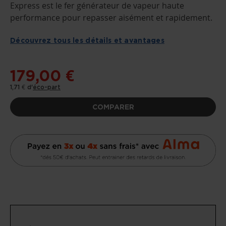
DÉBUT
Express est le fer générateur de vapeur haute
DE
performance pour repasser aisément et rapidement.
LA
GALERIE
D’IMAGES
Découvrez tous les détails et avantages
179,00 €
1,71 €
d'
éco-part
COMPARER