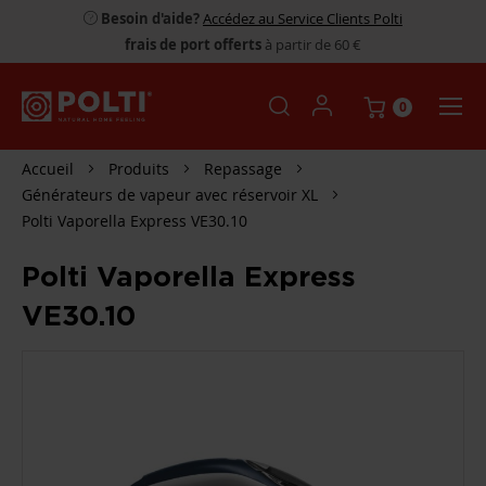
Besoin d'aide?
Accédez au Service Clients Polti
frais de port offerts
à partir de 60 €
0
Accueil
Produits
Repassage
Générateurs de vapeur avec réservoir XL
Polti Vaporella Express VE30.10
Polti Vaporella Express
VE30.10
PASSER
À
LA
FIN
DE
LA
GALERIE