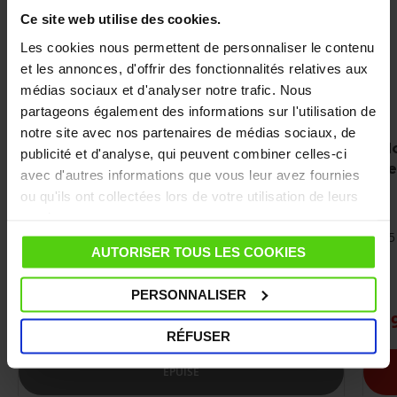
Ce site web utilise des cookies.
Les cookies nous permettent de personnaliser le contenu
et les annonces, d'offrir des fonctionnalités relatives aux
médias sociaux et d'analyser notre trafic. Nous
partageons également des informations sur l'utilisation de
notre site avec nos partenaires de médias sociaux, de
Housse en coton pour planche à
Ho
publicité et d'analyse, qui peuvent combiner celles-ci
repasser XL PAEU0339
r
avec d'autres informations que vous leur avez fournies
Housse pour table à repasser
ou qu'ils ont collectées lors de votre utilisation de leurs
Pour tables avec une taille maximale de 124 x
services.
48,5 cm
45
AUTORISER TOUS LES COOKIES
Pour Polti Vaporella Table Top
PERSONNALISER
24,90 €
1
RÉFUSER
ÉPUISÉ