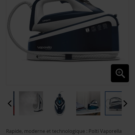
D’IMAGES
PASSER
Rapide, moderne et technologique : Polti Vaporella
AU