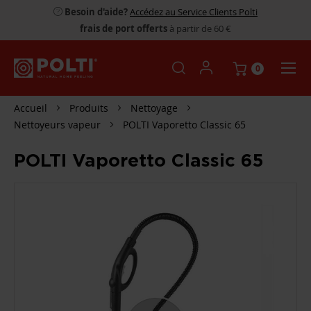
Besoin d'aide?
Accédez au Service Clients Polti
frais de port offerts
à partir de 60 €
0
Accueil
Produits
Nettoyage
Nettoyeurs vapeur
POLTI Vaporetto Classic 65
POLTI Vaporetto Classic 65
PASSER
À
LA
FIN
DE
LA
GALERIE
D’IMAGES