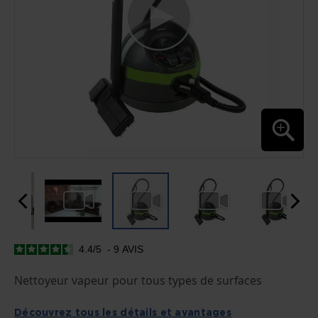
4.4
/
5
-
9
AVIS
PASSER
AU
DÉBUT
Nettoyeur vapeur pour tous types de surfaces
DE
LA
GALERIE
Découvrez tous les détails et avantages