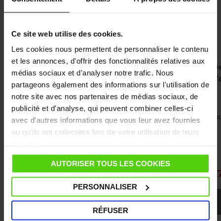
Ce site web utilise des cookies.
Les cookies nous permettent de personnaliser le contenu
et les annonces, d'offrir des fonctionnalités relatives aux
Fer Fluid Curve pour Polti Vaporetto
Dé
médias sociaux et d'analyser notre trafic. Nous
PFEU0035
V
partageons également des informations sur l'utilisation de
Fer accessoire pour Polti Vaporetto
notre site avec nos partenaires de médias sociaux, de
Semelle multidirectionnelle brevetée
publicité et d'analyse, qui peuvent combiner celles-ci
Led sur la poignée
mu
avec d'autres informations que vous leur avez fournies
ou qu'ils ont collectées lors de votre utilisation de leurs
services.
106,90 €
AUTORISER TOUS LES COOKIES
2
PERSONNALISER
ACHETER
RÉFUSER